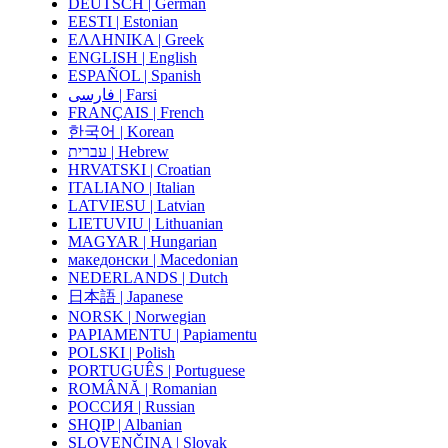
DEUTSCH | German
EESTI | Estonian
ΕΛΛΗΝΙΚΑ | Greek
ENGLISH | English
ESPAÑOL | Spanish
فارسی | Farsi
FRANÇAIS | French
한국어 | Korean
עברית | Hebrew
HRVATSKI | Croatian
ITALIANO | Italian
LATVIESU | Latvian
LIETUVIU | Lithuanian
MAGYAR | Hungarian
македонски | Macedonian
NEDERLANDS | Dutch
日本語 | Japanese
NORSK | Norwegian
PAPIAMENTU | Papiamentu
POLSKI | Polish
PORTUGUÊS | Portuguese
ROMÂNĂ | Romanian
РОССИЯ | Russian
SHQIP | Albanian
SLOVENČINA | Slovak