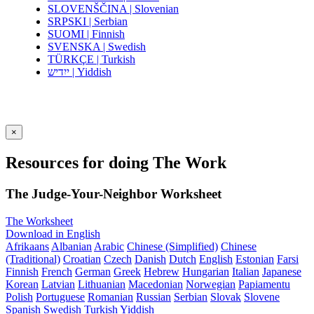
SLOVENŠČINA | Slovenian
SRPSKI | Serbian
SUOMI | Finnish
SVENSKA | Swedish
TÜRKÇE | Turkish
ייִדיש | Yiddish
×
Resources for doing The Work
The Judge-Your-Neighbor Worksheet
The Worksheet
Download in English
Afrikaans
Albanian
Arabic
Chinese (Simplified)
Chinese
(Traditional)
Croatian
Czech
Danish
Dutch
English
Estonian
Farsi
Finnish
French
German
Greek
Hebrew
Hungarian
Italian
Japanese
Korean
Latvian
Lithuanian
Macedonian
Norwegian
Papiamentu
Polish
Portuguese
Romanian
Russian
Serbian
Slovak
Slovene
Spanish
Swedish
Turkish
Yiddish