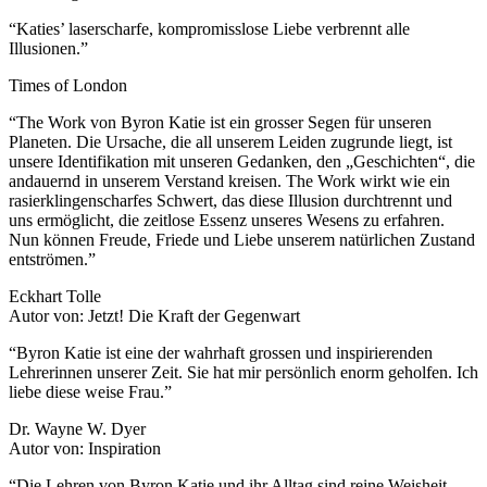
“Katies’ laserscharfe, kompromisslose Liebe verbrennt alle
Illusionen.”
Times of London
“The Work von Byron Katie ist ein grosser Segen für unseren
Planeten. Die Ursache, die all unserem Leiden zugrunde liegt, ist
unsere Identifikation mit unseren Gedanken, den „Geschichten“, die
andauernd in unserem Verstand kreisen. The Work wirkt wie ein
rasierklingenscharfes Schwert, das diese Illusion durchtrennt und
uns ermöglicht, die zeitlose Essenz unseres Wesens zu erfahren.
Nun können Freude, Friede und Liebe unserem natürlichen Zustand
entströmen.”
Eckhart Tolle
Autor von: Jetzt! Die Kraft der Gegenwart
“Byron Katie ist eine der wahrhaft grossen und inspirierenden
Lehrerinnen unserer Zeit. Sie hat mir persönlich enorm geholfen. Ich
liebe diese weise Frau.”
Dr. Wayne W. Dyer
Autor von: Inspiration
“Die Lehren von Byron Katie und ihr Alltag sind reine Weisheit.