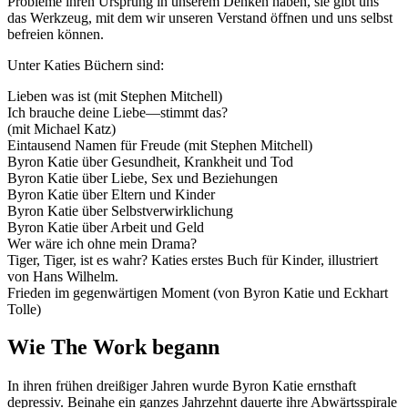
Probleme ihren Ursprung in unserem Denken haben, sie gibt uns
das Werkzeug, mit dem wir unseren Verstand öffnen und uns selbst
befreien können.
Unter Katies Büchern sind:
Lieben was ist (mit Stephen Mitchell)
Ich brauche deine Liebe—stimmt das?
(mit Michael Katz)
Eintausend Namen für Freude (mit Stephen Mitchell)
Byron Katie über Gesundheit, Krankheit und Tod
Byron Katie über Liebe, Sex und Beziehungen
Byron Katie über Eltern und Kinder
Byron Katie über Selbstverwirklichung
Byron Katie über Arbeit und Geld
Wer wäre ich ohne mein Drama?
Tiger, Tiger, ist es wahr? Katies erstes Buch für Kinder, illustriert
von Hans Wilhelm.
Frieden im gegenwärtigen Moment (von Byron Katie und Eckhart
Tolle)
Wie The Work begann
In ihren frühen dreißiger Jahren wurde Byron Katie ernsthaft
depressiv. Beinahe ein ganzes Jahrzehnt dauerte ihre Abwärtsspirale