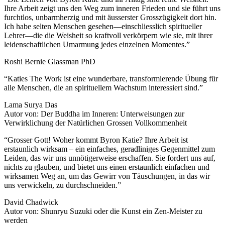
Ihre Arbeit zeigt uns den Weg zum inneren Frieden und sie führt uns
furchtlos, unbarmherzig und mit äusserster Grosszügigkeit dort hin.
Ich habe selten Menschen gesehen—einschliesslich spiritueller
Lehrer—die die Weisheit so kraftvoll verkörpern wie sie, mit ihrer
leidenschaftlichen Umarmung jedes einzelnen Momentes.”
Roshi Bernie Glassman PhD
“Katies The Work ist eine wunderbare, transformierende Übung für
alle Menschen, die an spirituellem Wachstum interessiert sind.”
Lama Surya Das
Autor von: Der Buddha im Inneren: Unterweisungen zur
Verwirklichung der Natürlichen Grossen Vollkommenheit
“Grosser Gott! Woher kommt Byron Katie? Ihre Arbeit ist
erstaunlich wirksam – ein einfaches, geradliniges Gegenmittel zum
Leiden, das wir uns unnötigerweise erschaffen. Sie fordert uns auf,
nichts zu glauben, und bietet uns einen erstaunlich einfachen und
wirksamen Weg an, um das Gewirr von Täuschungen, in das wir
uns verwickeln, zu durchschneiden.”
David Chadwick
Autor von: Shunryu Suzuki oder die Kunst ein Zen-Meister zu
werden