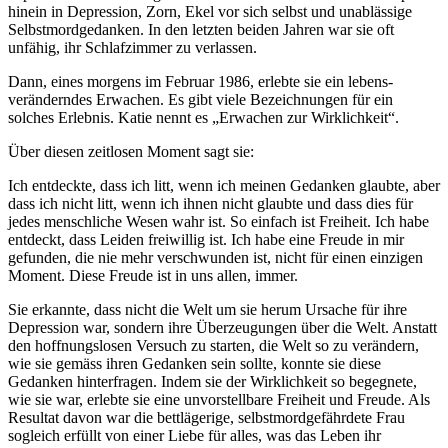
hinein in Depression, Zorn, Ekel vor sich selbst und unablässige
Selbstmordgedanken. In den letzten beiden Jahren war sie oft
unfähig, ihr Schlafzimmer zu verlassen.
Dann, eines morgens im Februar 1986, erlebte sie ein lebens-
veränderndes Erwachen. Es gibt viele Bezeichnungen für ein
solches Erlebnis. Katie nennt es „Erwachen zur Wirklichkeit“.
Über diesen zeitlosen Moment sagt sie:
Ich entdeckte, dass ich litt, wenn ich meinen Gedanken glaubte, aber
dass ich nicht litt, wenn ich ihnen nicht glaubte und dass dies für
jedes menschliche Wesen wahr ist. So einfach ist Freiheit. Ich habe
entdeckt, dass Leiden freiwillig ist. Ich habe eine Freude in mir
gefunden, die nie mehr verschwunden ist, nicht für einen einzigen
Moment. Diese Freude ist in uns allen, immer.
Sie erkannte, dass nicht die Welt um sie herum Ursache für ihre
Depression war, sondern ihre Überzeugungen über die Welt. Anstatt
den hoffnungslosen Versuch zu starten, die Welt so zu verändern,
wie sie gemäss ihren Gedanken sein sollte, konnte sie diese
Gedanken hinterfragen. Indem sie der Wirklichkeit so begegnete,
wie sie war, erlebte sie eine unvorstellbare Freiheit und Freude. Als
Resultat davon war die bettlägerige, selbstmordgefährdete Frau
sogleich erfüllt von einer Liebe für alles, was das Leben ihr