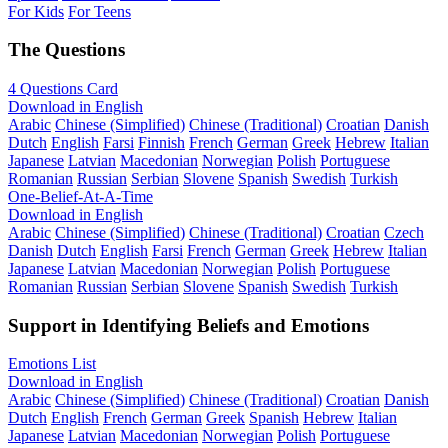
For Kids
For Teens
The Questions
4 Questions Card
Download in English
Arabic
Chinese (Simplified)
Chinese (Traditional)
Croatian
Danish
Dutch
English
Farsi
Finnish
French
German
Greek
Hebrew
Italian
Japanese
Latvian
Macedonian
Norwegian
Polish
Portuguese
Romanian
Russian
Serbian
Slovene
Spanish
Swedish
Turkish
One-Belief-At-A-Time
Download in English
Arabic
Chinese (Simplified)
Chinese (Traditional)
Croatian
Czech
Danish
Dutch
English
Farsi
French
German
Greek
Hebrew
Italian
Japanese
Latvian
Macedonian
Norwegian
Polish
Portuguese
Romanian
Russian
Serbian
Slovene
Spanish
Swedish
Turkish
Support in Identifying Beliefs and Emotions
Emotions List
Download in English
Arabic
Chinese (Simplified)
Chinese (Traditional)
Croatian
Danish
Dutch
English
French
German
Greek
Spanish
Hebrew
Italian
Japanese
Latvian
Macedonian
Norwegian
Polish
Portuguese