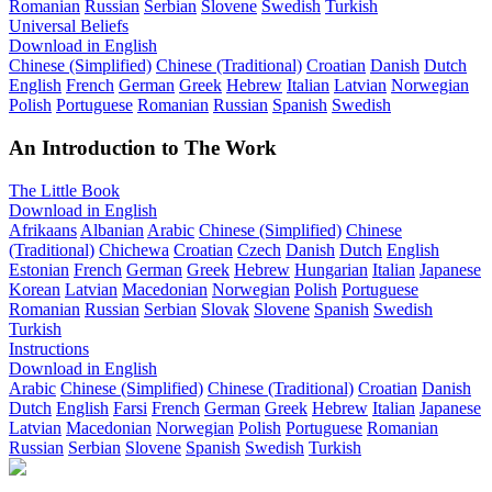
Romanian
Russian
Serbian
Slovene
Swedish
Turkish
Universal Beliefs
Download in English
Chinese (Simplified)
Chinese (Traditional)
Croatian
Danish
Dutch
English
French
German
Greek
Hebrew
Italian
Latvian
Norwegian
Polish
Portuguese
Romanian
Russian
Spanish
Swedish
An Introduction to The Work
The Little Book
Download in English
Afrikaans
Albanian
Arabic
Chinese (Simplified)
Chinese
(Traditional)
Chichewa
Croatian
Czech
Danish
Dutch
English
Estonian
French
German
Greek
Hebrew
Hungarian
Italian
Japanese
Korean
Latvian
Macedonian
Norwegian
Polish
Portuguese
Romanian
Russian
Serbian
Slovak
Slovene
Spanish
Swedish
Turkish
Instructions
Download in English
Arabic
Chinese (Simplified)
Chinese (Traditional)
Croatian
Danish
Dutch
English
Farsi
French
German
Greek
Hebrew
Italian
Japanese
Latvian
Macedonian
Norwegian
Polish
Portuguese
Romanian
Russian
Serbian
Slovene
Spanish
Swedish
Turkish