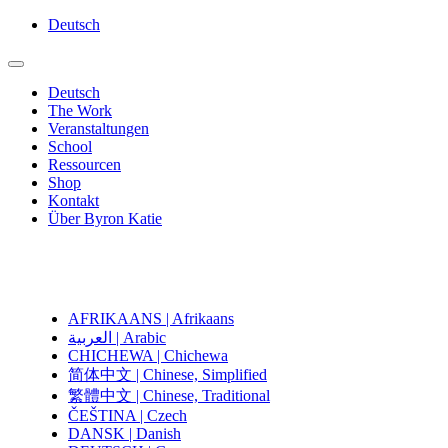
Deutsch
Deutsch
The Work
Veranstaltungen
School
Ressourcen
Shop
Kontakt
Über Byron Katie
AFRIKAANS | Afrikaans
العربية | Arabic
CHICHEWA | Chichewa
简体中文 | Chinese, Simplified
繁體中文 | Chinese, Traditional
ČEŠTINA | Czech
DANSK | Danish