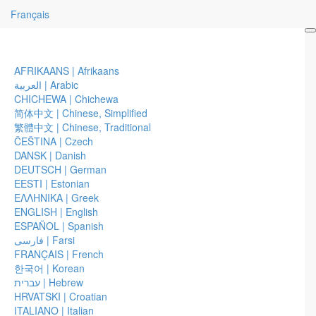
Français
Qui seriez-vous sans votre
histoire?
AFRIKAANS | Afrikaans
العربية | Arabic
Nous contacter
CHICHEWA | Chichewa
简体中文 | Chinese, Simplified
繁體中文 | Chinese, Traditional
Adresse e-mail
ČEŠTINA | Czech
Informations générales, l’Ecole pour Le Travail, livres, CD et DVD,
DANSK | Danish
inscriptions aux événements : letravail@thework.com
DEUTSCH | German
Adresse postale
EESTI | Estonian
Byron Katie International, Inc.
ΕΛΛΗΝΙΚΑ | Greek
P. O. Box 1206
ENGLISH | English
Ojai, CA 93024
ESPAÑOL | Spanish
USA
فارسی | Farsi
FRANÇAIS | French
Téléphone
한국어 | Korean
(00)1.805.444.5799
עברית | Hebrew
(A ce numéro de téléphone il vous sera répondu en anglais.)
HRVATSKI | Croatian
Recevez de plus amples informations
ITALIANO | Italian