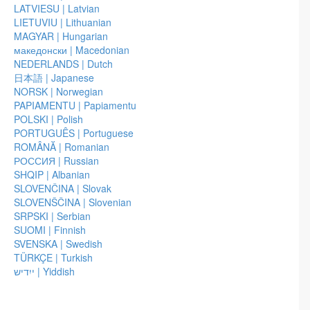
Si vous souhaitez recevoir les dernières nouvelles du Travail,
LATVIESU | Latvian
inscrivez-vous à notre
Newsletter gratuite
[en anglais].
LIETUVIU | Lithuanian
MAGYAR | Hungarian
Vous pouvez télécharger la version pdf du Petit Livre– un extrait
македонски | Macedonian
de Aimer ce qui est:
téléchargement gratuit ici.
NEDERLANDS | Dutch
Ce site Internet appartient à et est géré par Byron Katie
日本語 | Japanese
International, Inc. Aucun document, logo ou image de ce site ne
NORSK | Norwegian
peuvent être usurpés ou modifiés de quelque façon que ce soit,
PAPIAMENTU | Papiamentu
reproduits ou publiés sans autorisation écrite de Byron Katie.
POLSKI | Polish
PORTUGUÊS | Portuguese
Questions concernant le site – letravail@thework.com
ROMÂNĂ | Romanian
РОССИЯ | Russian
Aimer ce qui est: Vers la fin de la
Les mille visages du bonheur
SHQIP | Albanian
souffrance Les mille visages du
SLOVENČINA | Slovak
bonheur
SLOVENŠČINA | Slovenian
SRPSKI | Serbian
Le retournement
Libre : Un mental en paix avec
SUOMI | Finnish
lui-même
SVENSKA | Swedish
TÜRKÇE | Turkish
Aimer sans limites
J'ai besoin que tu m'aimes : est-
ייִדיש | Yiddish
ce vrai ?
Tigrou-Tigrou, est-ce bien vrai?
Un univers qui vous veut du bien