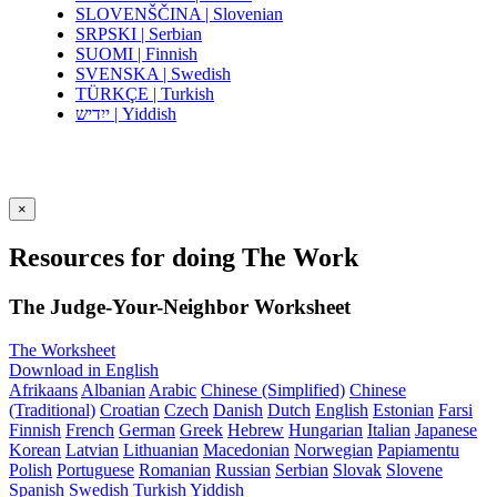
SLOVENŠČINA | Slovenian
SRPSKI | Serbian
SUOMI | Finnish
SVENSKA | Swedish
TÜRKÇE | Turkish
ייִדיש | Yiddish
×
Resources for doing The Work
The Judge-Your-Neighbor Worksheet
The Worksheet
Download in English
Afrikaans
Albanian
Arabic
Chinese (Simplified)
Chinese
(Traditional)
Croatian
Czech
Danish
Dutch
English
Estonian
Farsi
Finnish
French
German
Greek
Hebrew
Hungarian
Italian
Japanese
Korean
Latvian
Lithuanian
Macedonian
Norwegian
Papiamentu
Polish
Portuguese
Romanian
Russian
Serbian
Slovak
Slovene
Spanish
Swedish
Turkish
Yiddish