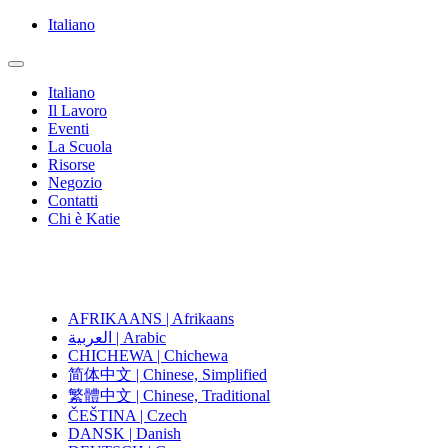
Italiano
Italiano
Il Lavoro
Eventi
La Scuola
Risorse
Negozio
Contatti
Chi è Katie
AFRIKAANS | Afrikaans
العربية | Arabic
CHICHEWA | Chichewa
简体中文 | Chinese, Simplified
繁體中文 | Chinese, Traditional
ČEŠTINA | Czech
DANSK | Danish