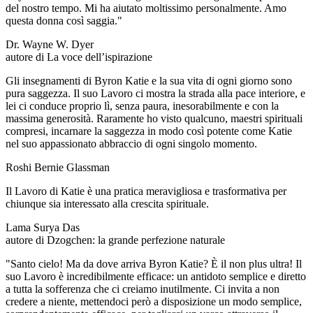
del nostro tempo. Mi ha aiutato moltissimo personalmente. Amo
questa donna così saggia."
Dr. Wayne W. Dyer
autore di La voce dell’ispirazione
Gli insegnamenti di Byron Katie e la sua vita di ogni giorno sono
pura saggezza. Il suo Lavoro ci mostra la strada alla pace interiore, e
lei ci conduce proprio lì, senza paura, inesorabilmente e con la
massima generosità. Raramente ho visto qualcuno, maestri spirituali
compresi, incarnare la saggezza in modo così potente come Katie
nel suo appassionato abbraccio di ogni singolo momento.
Roshi Bernie Glassman
Il Lavoro di Katie è una pratica meravigliosa e trasformativa per
chiunque sia interessato alla crescita spirituale.
Lama Surya Das
autore di Dzogchen: la grande perfezione naturale
"Santo cielo! Ma da dove arriva Byron Katie? È il non plus ultra! Il
suo Lavoro è incredibilmente efficace: un antidoto semplice e diretto
a tutta la sofferenza che ci creiamo inutilmente. Ci invita a non
credere a niente, mettendoci però a disposizione un modo semplice,