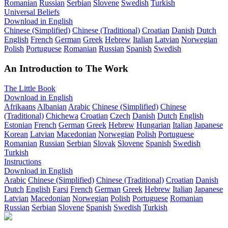
Romanian
Russian
Serbian
Slovene
Swedish
Turkish
Universal Beliefs
Download in English
Chinese (Simplified)
Chinese (Traditional)
Croatian
Danish
Dutch
English
French
German
Greek
Hebrew
Italian
Latvian
Norwegian
Polish
Portuguese
Romanian
Russian
Spanish
Swedish
An Introduction to The Work
The Little Book
Download in English
Afrikaans
Albanian
Arabic
Chinese (Simplified)
Chinese
(Traditional)
Chichewa
Croatian
Czech
Danish
Dutch
English
Estonian
French
German
Greek
Hebrew
Hungarian
Italian
Japanese
Korean
Latvian
Macedonian
Norwegian
Polish
Portuguese
Romanian
Russian
Serbian
Slovak
Slovene
Spanish
Swedish
Turkish
Instructions
Download in English
Arabic
Chinese (Simplified)
Chinese (Traditional)
Croatian
Danish
Dutch
English
Farsi
French
German
Greek
Hebrew
Italian
Japanese
Latvian
Macedonian
Norwegian
Polish
Portuguese
Romanian
Russian
Serbian
Slovene
Spanish
Swedish
Turkish