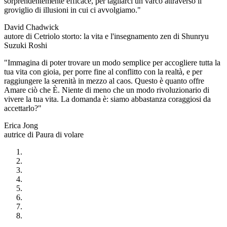
sorprendentemente efficace, per tagliarci un varco attraverso il
groviglio di illusioni in cui ci avvolgiamo."
David Chadwick
autore di Cetriolo storto: la vita e l'insegnamento zen di Shunryu
Suzuki Roshi
"Immagina di poter trovare un modo semplice per accogliere tutta la
tua vita con gioia, per porre fine al conflitto con la realtà, e per
raggiungere la serenità in mezzo al caos. Questo è quanto offre
Amare ciò che È. Niente di meno che un modo rivoluzionario di
vivere la tua vita. La domanda è: siamo abbastanza coraggiosi da
accettarlo?"
Erica Jong
autrice di Paura di volare