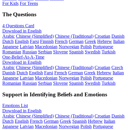
For Kids
For Teens
The Questions
4 Questions Card
Download in English
Arabic
Chinese (Simplified)
Chinese (Traditional)
Croatian
Danish
Dutch
English
Farsi
Finnish
French
German
Greek
Hebrew
Italian
Japanese
Latvian
Macedonian
Norwegian
Polish
Portuguese
Romanian
Russian
Serbian
Slovene
Spanish
Swedish
Turkish
One-Belief-At-A-Time
Download in English
Arabic
Chinese (Simplified)
Chinese (Traditional)
Croatian
Czech
Danish
Dutch
English
Farsi
French
German
Greek
Hebrew
Italian
Japanese
Latvian
Macedonian
Norwegian
Polish
Portuguese
Romanian
Russian
Serbian
Slovene
Spanish
Swedish
Turkish
Support in Identifying Beliefs and Emotions
Emotions List
Download in English
Arabic
Chinese (Simplified)
Chinese (Traditional)
Croatian
Danish
Dutch
English
French
German
Greek
Spanish
Hebrew
Italian
Japanese
Latvian
Macedonian
Norwegian
Polish
Portuguese