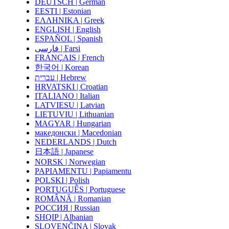
DEUTSCH | German
EESTI | Estonian
ΕΛΛΗΝΙΚΑ | Greek
ENGLISH | English
ESPAÑOL | Spanish
فارسی | Farsi
FRANÇAIS | French
한국어 | Korean
עברית | Hebrew
HRVATSKI | Croatian
ITALIANO | Italian
LATVIESU | Latvian
LIETUVIU | Lithuanian
MAGYAR | Hungarian
македонски | Macedonian
NEDERLANDS | Dutch
日本語 | Japanese
NORSK | Norwegian
PAPIAMENTU | Papiamentu
POLSKI | Polish
PORTUGUÊS | Portuguese
ROMÂNĂ | Romanian
РОССИЯ | Russian
SHQIP | Albanian
SLOVENČINA | Slovak