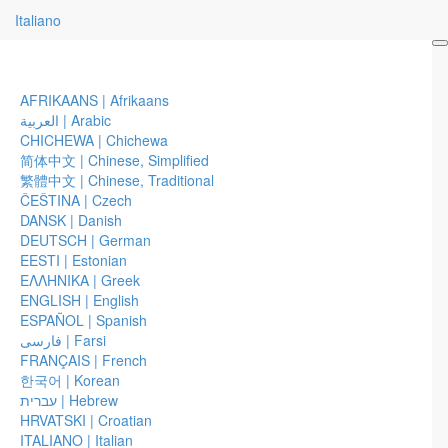
Italiano
Chi saresti senza la tua storia?
4–13 luglio 2020
AFRIKAANS | Afrikaans
La Scuola per Il Lavoro
العربية | Arabic
Montréal, Québec, Canada
CHICHEWA | Chichewa
21–30 settembre 2020
简体中文 | Chinese, Simplified
La Scuola per Il Lavoro
繁體中文 | Chinese, Traditional
Ojai, California
ČEŠTINA | Czech
DANSK | Danish
Se parli inglese puoi iscriverti telefonando allo 01.805.444.5799
DEUTSCH | German
(tel) o scrivendo a
register@thework.com
EESTI | Estonian
Se parli solo italiano iscriviti scrivendo a
italiano@thework.com
ΕΛΛΗΝΙΚΑ | Greek
ENGLISH | English
Vai alla pag.
Eventi
per i dettagli.
ESPAÑOL | Spanish
فارسی | Farsi
FRANÇAIS | French
Interroga i tuoi pensieri e cambia
Mille nomi per la gioia
한국어 | Korean
il mondo
עברית | Hebrew
HRVATSKI | Croatian
Amare ciò che è
Ho bisogno del tuo amore – è
ITALIANO | Italian