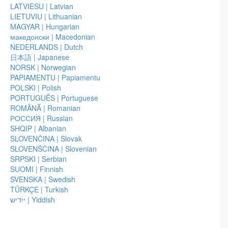
vero?
LATVIESU | Latvian
LIETUVIU | Lithuanian
Tigro-Tigrotto, è tutto vero?
MAGYAR | Hungarian
македонски | Macedonian
Linea di Aiuto
Fai Il Lavoro
NEDERLANDS | Dutch
日本語 | Japanese
Chiama e fai Il Lavoro con i nostri facilitatori esperti
NORSK | Norwegian
PAPIAMENTU | Papiamentu
Scarica
POLSKI | Polish
PORTUGUÊS | Portuguese
Il Libretto, un estratto da Amare ciò che È
ROMÂNĂ | Romanian
Istruzioni per fare Il Lavoro
РОССИЯ | Russian
Foglio di lavoro — Giudica il prossimo
SHQIP | Albanian
Foglio di Lavoro: Una credenza alla volta
SLOVENČINA | Slovak
Lista di emozioni
SLOVENŠČINA | Slovenian
Credenze universali
SRPSKI | Serbian
Cartoline gialle
SUOMI | Finnish
SVENSKA | Swedish
TÜRKÇE | Turkish
"Il Lavoro di Byron Katie è una vera benedizione per il nostro
ייִדיש | Yiddish
pianeta. La radice di ogni sofferenza sta nell'identificazione con i
propri pensieri, le "storie" che scorrono di continuo nella mente. Il
Lavoro funziona come una spada affilata a rasoio, che taglia