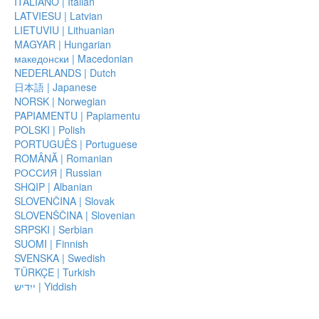
ITALIANO | Italian
LATVIESU | Latvian
Kot v nobeni drugi šoli na zemlji, usmerjeni v učenje, se
LIETUVIU | Lithuanian
se nedolžno navezal. Svoboda ne izhaja iz učenja novih
MAGYAR | Hungarian
omejujoča prepričanja srečaš z razumevanjem.
Kdo bi
македонски | Macedonian
začneš spoznavati v Šoli Dela z Byron Katie.
NEDERLANDS | Dutch
Dogodki
日本語 | Japanese
NORSK | Norwegian
PAPIAMENTU | Papiamentu
Spoznaj Byron Katie osebno na kraju dogodka v ZDA i
POLSKI | Polish
PORTUGUÊS | Portuguese
ROMÂNĂ | Romanian
РОССИЯ | Russian
Newsletter Sign-Up
SHQIP | Albanian
SLOVENČINA | Slovak
SLOVENŠČINA | Slovenian
SRPSKI | Serbian
SUOMI | Finnish
SVENSKA | Swedish
TÜRKÇE | Turkish
ייִדיש | Yiddish