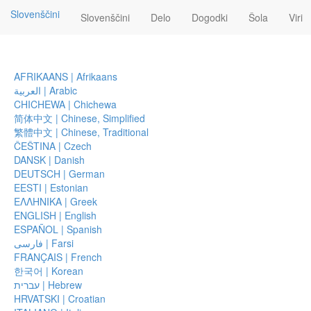
Slovenščini
Slovenščini
Delo
Dogodki
Šola
Viri
Kdo bi bil/a brez svoje zgodbe?
Viri
AFRIKAANS | Afrikaans
العربية | Arabic
CHICHEWA | Chichewa
Spodaj sledi seznam virov, ki so na voljo da bi se več n
简体中文 | Chinese, Simplified
Knjige
繁體中文 | Chinese, Traditional
ČEŠTINA | Czech
Knjige Katie so
DANSK | Danish
DEUTSCH | German
Loving What Is (Ljubiti življenje takšno kot je: Št
EESTI | Estonian
Stephen Mitchell)
ΕΛΛΗΝΙΚΑ | Greek
I Need Your Love – Is That True? (Potrebujem t
ENGLISH | English
iskati ljubezni, potrditve in odobravanja in jih n
ESPAÑOL | Spanish
A Thousand Names for Joy (Tisoč imen za radost
فارسی | Farsi
Mitchell), in
FRANÇAIS | French
Question Your Thinking, Change the World (Izpraš
한국어 | Korean
Katie).
עברית | Hebrew
HRVATSKI | Croatian
School for The Work (Sola za De